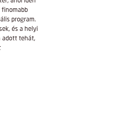
ér, ahol idén
l finomabb
rális program.
k, és a helyi
 adott tehát,
t