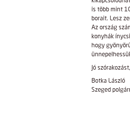
kikapcsolódhat
is több mint 1
borait. Lesz ze
Az ország szá
konyhák ínycsi
hogy gyönyörű
ünnepelhessük 
Jó szórakozást
Botka László
Szeged polgár