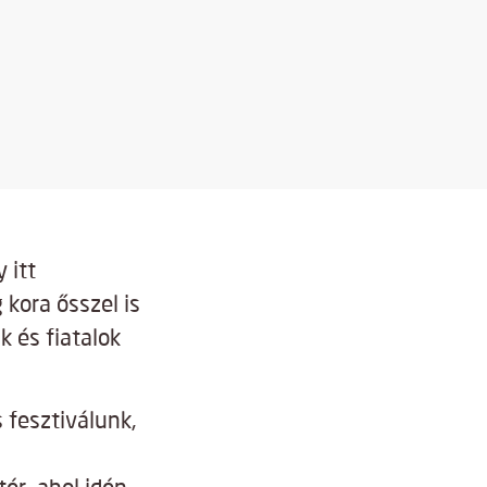
 itt
kora ősszel is
k és fiatalok
fesztiválunk,