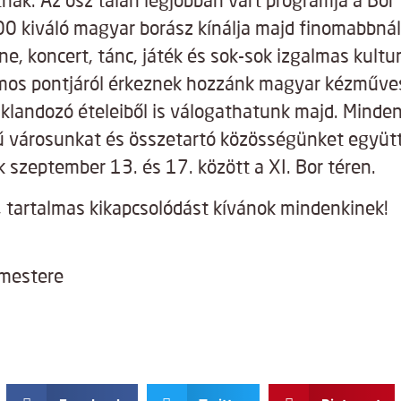
nak. Az ősz talán legjobban várt programja a Bor t
00 kiváló magyar borász kínálja majd finomabbná
ne, koncert, tánc, játék és sok-sok izgalmas kultu
mos pontjáról érkeznek hozzánk magyar kézművese
klandozó ételeiből is válogathatunk majd. Minden
 városunkat és összetartó közösségünket együt
szeptember 13. és 17. között a XI. Bor téren.
, tartalmas kikapcsolódást kívánok mindenkinek!
mestere