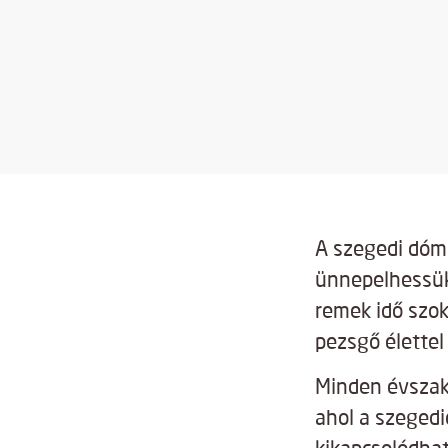
A szegedi dóm 
ünnepelhessük
remek idő szok
pezsgő élettel
Minden évszak
ahol a szeged