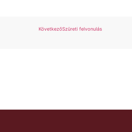
Következő
Szüreti felvonulás